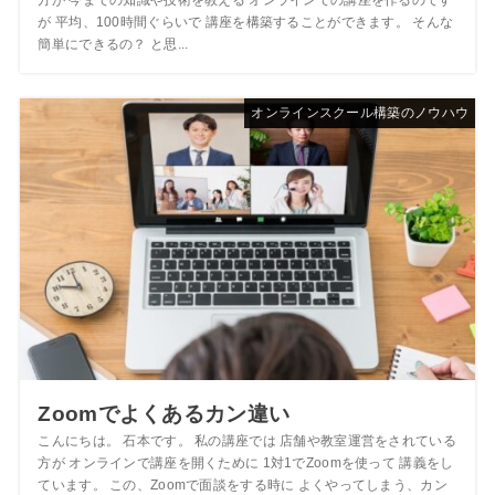
が 平均、100時間ぐらいで 講座を構築することができます。 そんな
簡単にできるの？ と思...
オンラインスクール構築のノウハウ
Zoomでよくあるカン違い
こんにちは。 石本です。 私の講座では 店舗や教室運営をされている
方が オンラインで講座を開くために 1対1でZoomを使って 講義をし
ています。 この、Zoomで面談をする時に よくやってしまう、カン