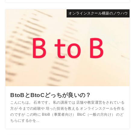
オンラインスクール構築のノウハウ
BtoBとBtoCどっちが良いの？
こんにちは。 石本です。 私の講座では 店舗や教室運営をされている
方が 今までの経験や 培った技術を教える オンラインスクールを作る
のですが この時に BtoB（事業者向け） BtoC（一般の方向け） のど
ちらにするかを...