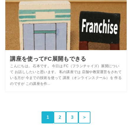
講座を使ってFC展開もできる
こんにちは。 石本です。 今日は FC（フランチャイズ）展開につい
て お話ししたいと思います。 私の講座では 店舗や教室運営をされて
いる方が 今までの技術を使って 講座（オンラインスクール）を 作る
のですが この講座を作...
1
2
3
＞